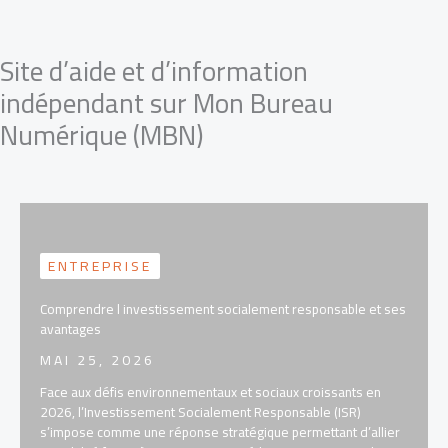
Site d’aide et d’information
Aller
au
indépendant sur Mon Bureau
contenu
Numérique (MBN)
ENTREPRISE
Comprendre l investissement socialement responsable et ses
avantages
MAI 25, 2026
Face aux défis environnementaux et sociaux croissants en
2026, l’Investissement Socialement Responsable (ISR)
s’impose comme une réponse stratégique permettant d’allier