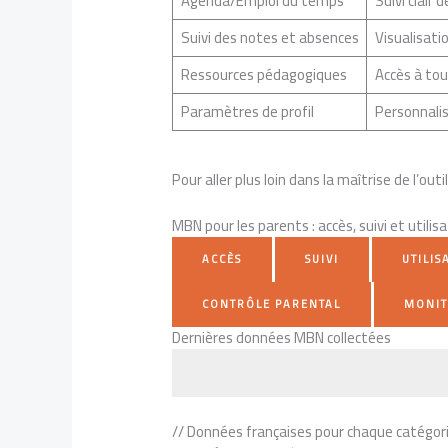
Agenda/Emploi du temps
Suivi clair
Suivi des notes et absences
Visualisati
Ressources pédagogiques
Accès à to
Paramètres de profil
Personnalis
Pour aller plus loin dans la maîtrise de l’out
MBN pour les parents : accès, suivi et utilis
ACCÈS
SUIVI
UTILIS
CONTRÔLE PARENTAL
MONI
Dernières données MBN collectées
// Données françaises pour chaque catégorie