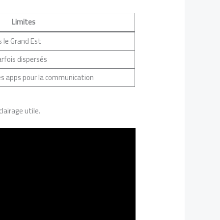
Limites
 le Grand Est
arfois dispersés
s apps pour la communication
airage utile.