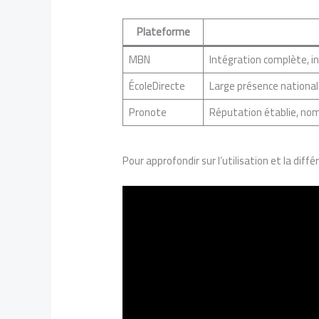
Plateforme
MBN
Intégration complète, in
ÉcoleDirecte
Large présence nationale
Pronote
Réputation établie, no
Pour approfondir sur l’utilisation et la dif