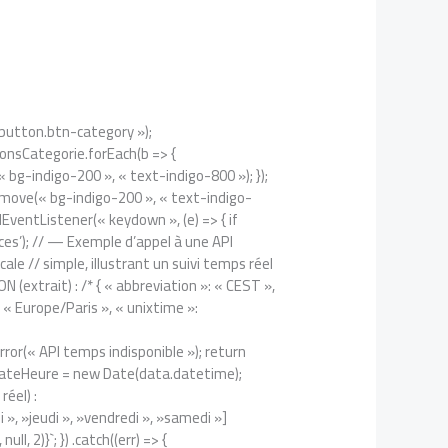
 button.btn-category »);
tonsCategorie.forEach(b => {
« bg-indigo-200 », « text-indigo-800 »); });
remove(« bg-indigo-200 », « text-indigo-
dEventListener(« keydown », (e) => { if
‘acces’); // — Exemple d’appel à une API
le // simple, illustrant un suivi temps réel
 (extrait) : /* { « abbreviation »: « CEST »,
 Europe/Paris », « unixtime »:
ror(« API temps indisponible »); return
st dateHeure = new Date(data.datetime);
éel) :
 », »jeudi », »vendredi », »samedi »]
 2)}`; }) .catch((err) => {