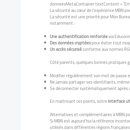
donneesMetaContainer.textContent = `Erreu
La sécurité au cœur de l’expérience MBN po
La sécurité est une priorité pour Mon Bureau
notamment :
Une authentification renforcée
via Educonn
Des données cryptées
pour éviter tout risq
Un accès sécurisé
conforme aux normes RGP
Côté parents, quelques bonnes pratiques g
Modifier régulièrement son mot de passe et
Ne jamais partager ses identifiants, même 
Se déconnecter systématiquement après c
En maitrisant ces points, votre
interface ut
Alternatives et complémentaires à MBN po
Si MBN est aujourd’hui la référence incont
utilisés dans différentes régions françaises