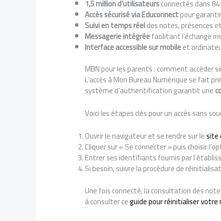
1,5 million d’utilisateurs
connectés dans 841
Accès sécurisé via Educonnect
pour garantir
Suivi en temps réel
des notes, présences et
Messagerie intégrée
facilitant l’échange i
Interface accessible sur mobile
et ordinateur
MBN pour les parents : comment accéder s
L’accès à Mon Bureau Numérique se fait prin
système d’authentification garantit une
c
Voici les étapes clés pour un accès sans souc
Ouvrir le navigateur et se rendre sur le
site
Cliquer sur « Se connecter » puis choisir l’o
Entrer ses identifiants fournis par l’établi
Si besoin, suivre la procédure de réinitialis
Une fois connecté, la consultation des notes
à consulter ce
guide pour réinitialiser votr