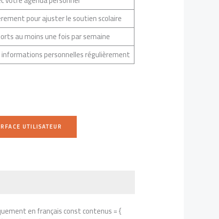
ec votre agenda personnel
èrement pour ajuster le soutien scolaire
ports au moins une fois par semaine
s informations personnelles régulièrement
ERFACE UTILISATEUR
iquement en français const contenus = {