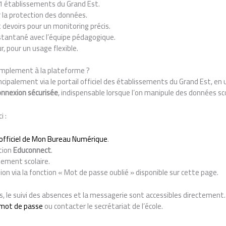
 établissements du Grand Est.
 la protection des données.
 devoirs pour un monitoring précis.
nstantané avec l’équipe pédagogique.
, pour un usage flexible.
implement à la plateforme ?
cipalement via le portail officiel des établissements du Grand Est, en u
onnexion sécurisée
, indispensable lorsque l’on manipule des données sco
i :
 officiel de Mon Bureau Numérique
.
ption
Educonnect
.
ssement scolaire.
ation via la fonction « Mot de passe oublié » disponible sur cette page.
, le suivi des absences et la messagerie sont accessibles directement. 
e mot de passe
ou contacter le secrétariat de l’école.