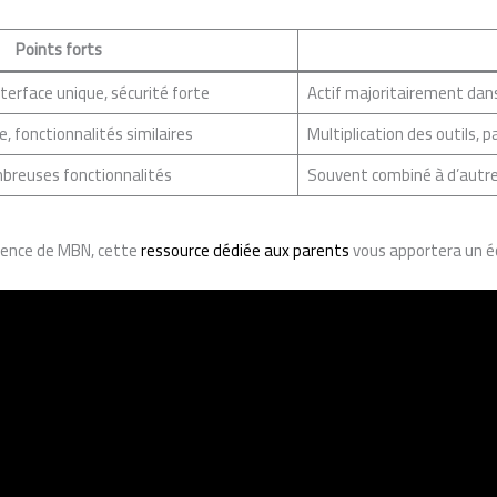
Points forts
terface unique, sécurité forte
Actif majoritairement dans
, fonctionnalités similaires
Multiplication des outils, p
mbreuses fonctionnalités
Souvent combiné à d’autre
férence de MBN, cette
ressource dédiée aux parents
vous apportera un écl