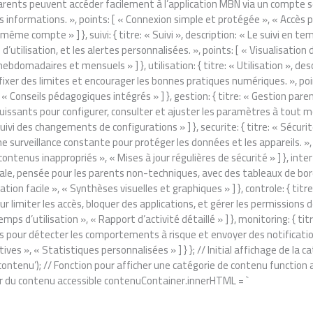
s parents peuvent accéder facilement à l’application MBN via un compte sé
es informations. », points: [ « Connexion simple et protégée », « Accès
 même compte » ] }, suivi: { titre: « Suivi », description: « Le suivi en
 d’utilisation, et les alertes personnalisées. », points: [ « Visualisation 
bdomadaires et mensuels » ] }, utilisation: { titre: « Utilisation », de
, fixer des limites et encourager les bonnes pratiques numériques. », po
Conseils pédagogiques intégrés » ] }, gestion: { titre: « Gestion paren
puissants pour configurer, consulter et ajuster les paramètres à tout 
uivi des changements de configurations » ] }, securite: { titre: « Sécurit
ne surveillance constante pour protéger les données et les appareils. »,
tenus inappropriés », « Mises à jour régulières de sécurité » ] }, interfa
viale, pensée pour les parents non-techniques, avec des tableaux de bord
tion facile », « Synthèses visuelles et graphiques » ] }, controle: { titr
 limiter les accès, bloquer des applications, et gérer les permissions d
mps d’utilisation », « Rapport d’activité détaillé » ] }, monitoring: { tit
pour détecter les comportements à risque et envoyer des notifications
tives », « Statistiques personnalisées » ] } }; // Initial affichage de l
tenu’); // Fonction pour afficher une catégorie de contenu function af
jour du contenu accessible contenuContainer.innerHTML = `