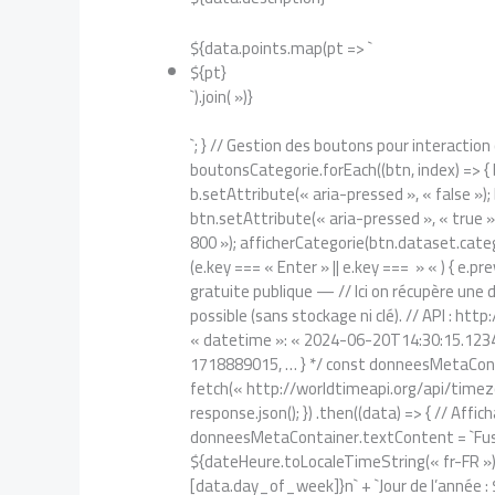
${data.points.map(pt => `
${pt}
`).join( »)}
`; } // Gestion des boutons pour interacti
boutonsCategorie.forEach((btn, index) => { 
b.setAttribute(« aria-pressed », « false »);
btn.setAttribute(« aria-pressed », « true »
800 »); afficherCategorie(btn.dataset.categor
(e.key === « Enter » || e.key === » « ) { e.pre
gratuite publique — // Ici on récupère une d
possible (sans stockage ni clé). // API : ht
« datetime »: « 2024-06-20T14:30:15.12345
1718889015, … } */ const donneesMetaCon
fetch(« http://worldtimeapi.org/api/timezon
response.json(); }) .then((data) => { // Af
donneesMetaContainer.textContent = `Fusea
${dateHeure.toLocaleTimeString(« fr-FR »)}n`
[data.day_of_week]}n` + `Jour de l’année : $