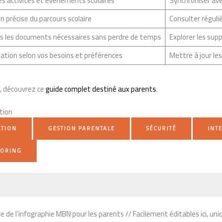
 des activités et événements scolaires
Synchroniser av
on précise du parcours scolaire
Consulter réguli
us les documents nécessaires sans perdre de temps
Explorer les sup
ation selon vos besoins et préférences
Mettre à jour le
il, découvrez ce
guide complet destiné aux parents
.
ation
ATION
GESTION PARENTALE
SÉCURITÉ
INT
TORING
 de l’infographie MBN pour les parents // Facilement éditables ici, un