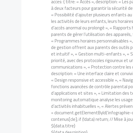
acces: { titre: « Accès », description: « Le
à deux facteurs pour garantir la sécurité d
« Possibilité d’ajouter plusieurs enfants au
les activités de leurs enfants, leurs horaires
d’accès anormal ou prolongé », « Rapports he
parents de gérer l’utilisation des appareils
« Programmes horaires personnalisables », « 
de gestion offrent aux parents des outils 
et intuitif », « Gestion multi-enfants », « S
priorité, avec des protocoles rigoureux et u
communications », « Protection contre les con
description: « Une interface claire et convi
« Design responsive et accessible », « Naviga
fonctions avancées de contrôle parental pour
d’applications et sites », « Limitation des te
monitoring automatique analyse les usages 
d’activités inhabituelles », « Alertes préven
= document.getElementById(‘infographie-con
contenus[cle]; if (!data) return; // Mise à 
${data.titre}
${data.description}