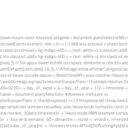
on clavier/souris const boutonsCategorie = document.querySelectorAll(«
btn.addEventListener(« click », () => { // MàJ aria-pressed + styles bou
 b.classList.remove(« bg-indigo-400 », « text-white »); b.classList.add(
); btn.classList.add(« bg-indigo-400 », « text-white »); btn.classList.
ie); }); // Sur appui clavier entrée ou espace, déclenche le click btn.ad
ventDefault(); btn.click(); } }); }); // Affichage initial afficherCategorie(
ate et heure actuelle depuis « WorldTimeAPI » pour montrer l’heure loca
tp://worldtimeapi.org/api/timezone/Europe/Paris // Exemple réponse JSON
6+02:00 », « day_of_week »: 4, « day_of_year »: 172, « timezone »: «
tainer = document.querySelector(« #donnees-meta pre »);
e/Europe/Paris ») .then((response) => { if (!response.ok) throw new Er
fichage simple des données recueillies, avec heure locale formatée con
u horaire : ${data.timezone}n` + `Heure locale MBN (exemple temps r
 + `Jour de la semaine : ${[« dimanche », »lundi », »mardi », »mercredi
{data.day_of_year}nn` + `Données brutes API:n${JSON.stringify(data, null,