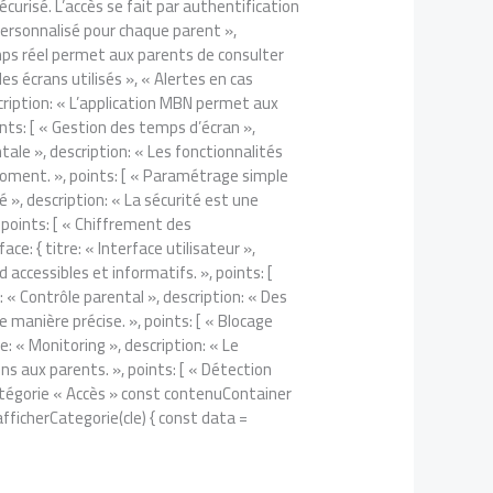
curisé. L’accès se fait par authentification
 personnalisé pour chaque parent »,
 temps réel permet aux parents de consulter
des écrans utilisés », « Alertes en cas
scription: « L’application MBN permet aux
ints: [ « Gestion des temps d’écran »,
tale », description: « Les fonctionnalités
moment. », points: [ « Paramétrage simple
é », description: « La sécurité est une
 points: [ « Chiffrement des
ce: { titre: « Interface utilisateur »,
 accessibles et informatifs. », points: [
e: « Contrôle parental », description: « Des
e manière précise. », points: [ « Blocage
re: « Monitoring », description: « Le
 aux parents. », points: [ « Détection
a catégorie « Accès » const contenuContainer
ficherCategorie(cle) { const data =