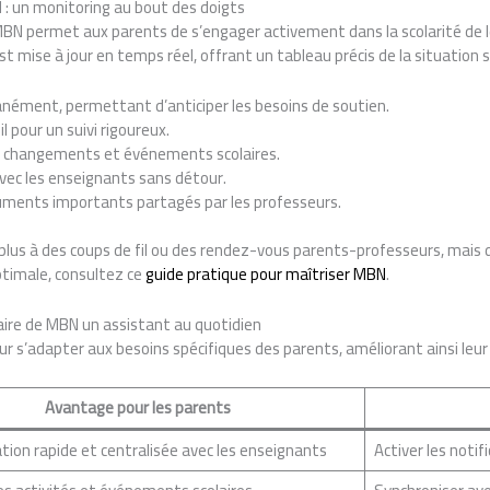
N : un monitoring au bout des doigts
 MBN permet aux parents de s’engager activement dans la scolarité de
t mise à jour en temps réel, offrant un tableau précis de la situation sc
nément, permettant d’anticiper les besoins de soutien.
l pour un suivi rigoureux.
es changements et événements scolaires.
 avec les enseignants sans détour.
ments importants partagés par les professeurs.
plus à des coups de fil ou des rendez-vous parents-professeurs, mais de
ptimale, consultez ce
guide pratique pour maîtriser MBN
.
 faire de MBN un assistant au quotidien
r s’adapter aux besoins spécifiques des parents, améliorant ainsi leur e
Avantage pour les parents
on rapide et centralisée avec les enseignants
Activer les noti