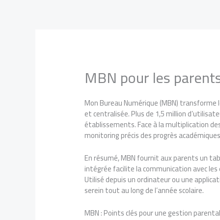
Aller
au
contenu
MBN pour les parents :
Mon Bureau Numérique (MBN) transforme le qu
et centralisée. Plus de 1,5 million d’utili
établissements. Face à la multiplication de
monitoring précis des progrès académiques.
En résumé, MBN fournit aux parents un table
intégrée facilite la communication avec les
Utilisé depuis un ordinateur ou une applica
serein tout au long de l’année scolaire.
MBN : Points clés pour une gestion parental