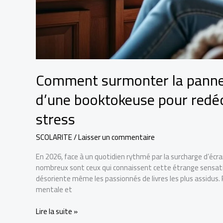
Comment surmonter la panne 
d’une booktokeuse pour redécou
stress
SCOLARITE
/
Laisser un commentaire
En 2026, face à un quotidien rythmé par la surcharge d’écrans
nombreux sont ceux qui connaissent cette étrange sensation
désoriente même les passionnés de livres les plus assidus. 
mentale et
Comment
Lire la suite »
surmonter