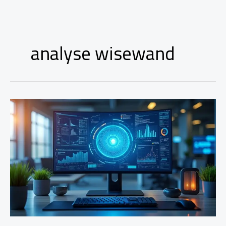
Aller
au
analyse wisewand
contenu