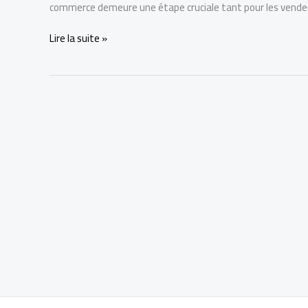
commerce demeure une étape cruciale tant pour les vendeu
Barème
Lire la suite »
2026
:
Calculette
officielle
des
frais
de
cession
sur
List-
Company.com