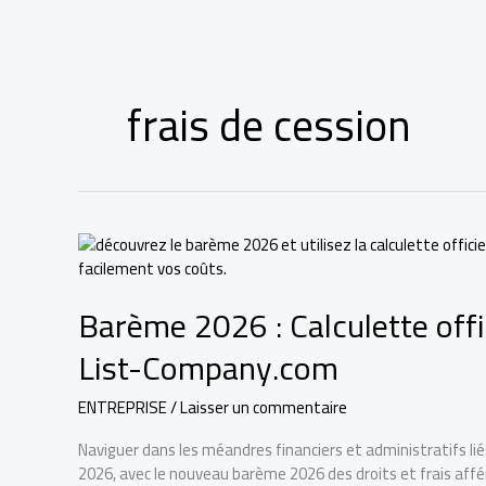
Aller
au
contenu
frais de cession
Barème 2026 : Calculette offic
List-Company.com
ENTREPRISE
/
Laisser un commentaire
Naviguer dans les méandres financiers et administratifs lié
2026, avec le nouveau barème 2026 des droits et frais affére