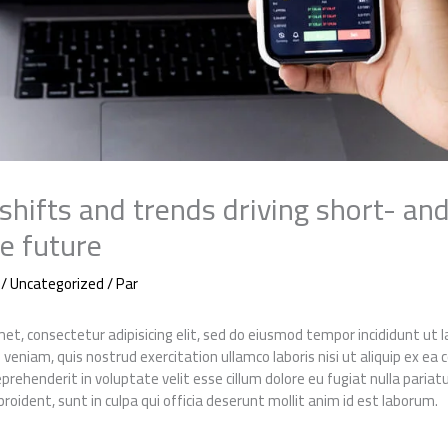
shifts and trends driving short- an
e future
/
Uncategorized
/ Par
et, consectetur adipisicing elit, sed do eiusmod tempor incididunt ut
 veniam, quis nostrud exercitation ullamco laboris nisi ut aliquip ex 
reprehenderit in voluptate velit esse cillum dolore eu fugiat nulla pariat
roident, sunt in culpa qui officia deserunt mollit anim id est laborum.