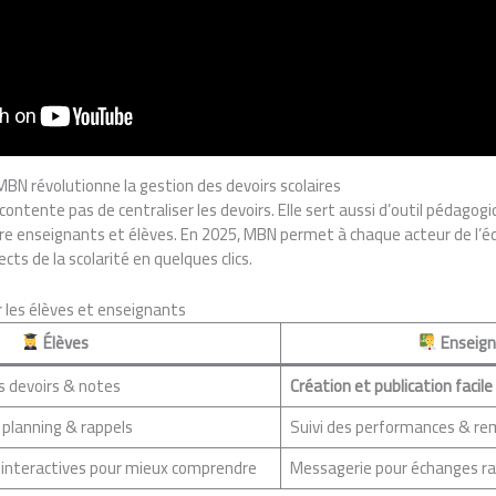
BN révolutionne la gestion des devoirs scolaires
ntente pas de centraliser les devoirs. Elle sert aussi d’outil pédagogi
tre enseignants et élèves. En 2025, MBN permet à chaque acteur de l’é
ects de la scolarité en quelques clics.
r les élèves et enseignants
Élèves
Enseign
 devoirs & notes
Création et publication facile
 planning & rappels
Suivi des performances & re
 interactives pour mieux comprendre
Messagerie pour échanges rap