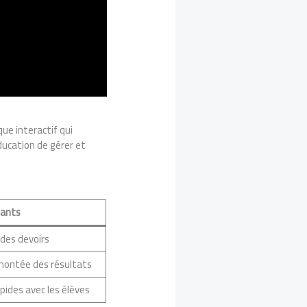
que interactif qui
ducation de gérer et
ants
des devoirs
montée des résultats
ides avec les élèves