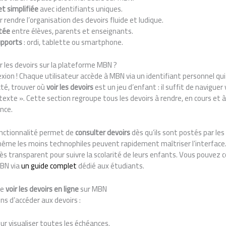
t simplifiée
avec identifiants uniques.
 rendre l’organisation des devoirs fluide et ludique.
tée
entre élèves, parents et enseignants.
upports
: ordi, tablette ou smartphone.
 les devoirs sur la plateforme MBN ?
xion ! Chaque utilisateur accède à MBN via un identifiant personnel qui
cté, trouver où
voir les devoirs
est un jeu d’enfant : il suffit de naviguer 
texte ». Cette section regroupe tous les devoirs à rendre, en cours et à 
nce.
onctionnalité permet de
consulter devoirs
dès qu’ils sont postés par les
, même les moins technophiles peuvent rapidement maîtriser l’interface
cès transparent pour suivre la scolarité de leurs enfants. Vous pouvez 
MBN via
un guide complet
dédié aux étudiants.
de
voir les devoirs en ligne
sur MBN
ns d’accéder aux devoirs :
r visualiser toutes les échéances.