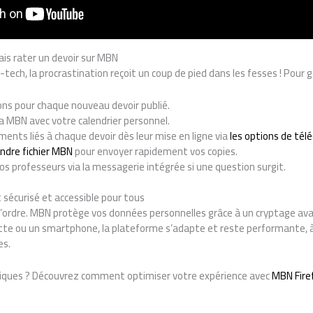
ais rater un devoir sur MBN
-tech, la procrastination reçoit un coup de pied dans les fesses ! Pour ga
ions pour chaque nouveau devoir publié.
 MBN avec votre calendrier personnel.
ents liés à chaque devoir dès leur mise en ligne via
les options de té
indre fichier MBN
pour envoyer rapidement vos copies.
professeurs via la messagerie intégrée si une question surgit.
sécurisé et accessible pour tous
’ordre. MBN protège vos données personnelles grâce à un cryptage avan
ette ou un smartphone, la plateforme s’adapte et reste performante, à
es.
niques ? Découvrez comment optimiser votre expérience avec
MBN Fire