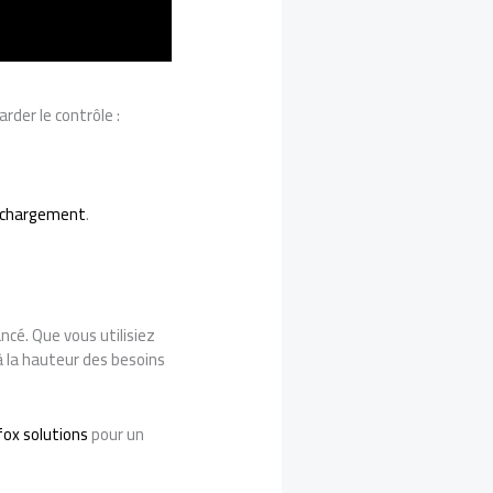
rder le contrôle :
léchargement
.
cé. Que vous utilisiez
 la hauteur des besoins
fox solutions
pour un