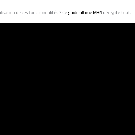
ilisation de ces fonctionnalités ? Ce
guide ultime MBN
décrypte tout.