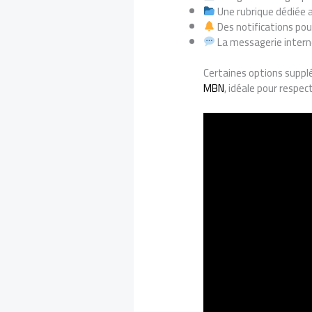
Une rubrique dédiée a
Des notifications pou
La messagerie intern
Certaines options supplé
MBN
, idéale pour respect