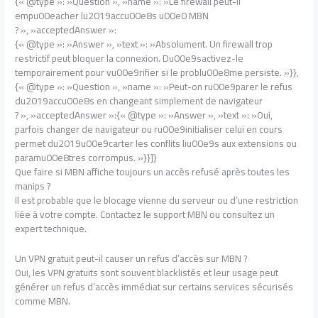
{« @type »: »Question », »name »: »Le firewall peut-il
empu00eacher lu2019accu00e8s u00e0 MBN
? », »acceptedAnswer »:
{« @type »: »Answer », »text »: »Absolument. Un firewall trop
restrictif peut bloquer la connexion. Du00e9sactivez-le
temporairement pour vu00e9rifier si le problu00e8me persiste. »}},
{« @type »: »Question », »name »: »Peut-on ru00e9parer le refus
du2019accu00e8s en changeant simplement de navigateur
? », »acceptedAnswer »:{« @type »: »Answer », »text »: »Oui,
parfois changer de navigateur ou ru00e9initialiser celui en cours
permet du2019u00e9carter les conflits liu00e9s aux extensions ou
paramu00e8tres corrompus. »}}]}
Que faire si MBN affiche toujours un accès refusé après toutes les
manips ?
Il est probable que le blocage vienne du serveur ou d’une restriction
liée à votre compte. Contactez le support MBN ou consultez un
expert technique.
Un VPN gratuit peut-il causer un refus d’accès sur MBN ?
Oui, les VPN gratuits sont souvent blacklistés et leur usage peut
générer un refus d’accès immédiat sur certains services sécurisés
comme MBN.