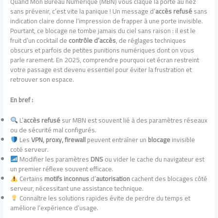
Quand Mon Bureau Numérique (MBN) vous claque la porte au nez
sans prévenir, c’est vite la panique ! Un message d’
accès refusé
sans
indication claire donne l’impression de frapper à une porte invisible.
Pourtant, ce blocage ne tombe jamais du ciel sans raison : il est le
fruit d’un cocktail de
contrôle d’accès
, de réglages techniques
obscurs et parfois de petites punitions numériques dont on vous
parle rarement. En 2025, comprendre pourquoi cet écran restreint
votre passage est devenu essentiel pour éviter la frustration et
retrouver son espace.
En bref :
L’
accès refusé
sur MBN est souvent lié à des paramètres réseaux
ou de sécurité mal configurés.
Les
VPN, proxy, firewall
peuvent entraîner un
blocage
invisible
coté serveur.
Modifier les paramètres
DNS
ou vider le cache du navigateur est
un premier réflexe souvent efficace.
Certains
motifs inconnus
d’
autorisation
cachent des blocages côté
serveur, nécessitant une assistance technique.
Connaître les solutions rapides évite de perdre du temps et
améliore l’expérience d’usage.