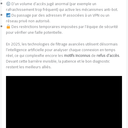
D’un volume d’accès jugé anormal (par exemple un
rafraichissement trop fréquent) qui active les mécanismes anti-bot.
Du passage par des adresses IP associées à un VPN ou un
réseau privé non autorisé.
Des restrictions temporaires imposées par l’équipe de sécurité
pour vérifier une faille potentielle.
En 2025, les technologies de filtrage avancées utilisent désormais
l’intelligence artificielle pour analyser chaque connexion en temps
réel, ce qui complexifie encore les
motifs inconnus
de
refus d’accès
.
Devant cette barrière invisible, la patience et le bon diagnostic
restent les meilleurs alliés.