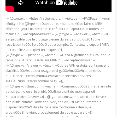
{« @context »: »https://schema.org », »@type »: »FAQPage », »mai
nEntity »:[{« @type »: »Question », »name »: »Que faire si MBN
affiche toujours un accu00e8s refusu00e9 apru00e8s toutes les
manips ? », »acceptedAnswer »:{« @type »: »Answer », »text »: »Il
est probable que le blocage vienne du serveur ou du2019une
restriction liu00e9e u00e0 votre compte. Contactez le support MBN
ou consultez un expert technique. »}},
{« @type »: »Question », »name »: »Un VPN gratuit peut-il causer un
refus du2019accu00e8s sur MBN ? », »acceptedAnswer »:
{« @type »: »Answer », »text »: »Oui, les VPN gratuits sont souvent
blacklistu00e9s et leur usage peut gu00e9nu00e9rer un refus
du2019accu00e8s immu00e9diat sur certains services
su00e9curisu00e9s comme MBN. »}},
{« @type »: »Question », »name »: »Comment vu00e9rifier si un site
est en panne ou si le problu00e8me vient de mon appareil
? », »acceptedAnswer »:{« @type »: »Answer », »text »: »Utilisez
des outils comme Down for Everyone or Just Me pour tester la
disponibilitu00e9 du site. Si le site fonctionne ailleurs, le
problu00e8me vient probablement de votre appareil. »}},