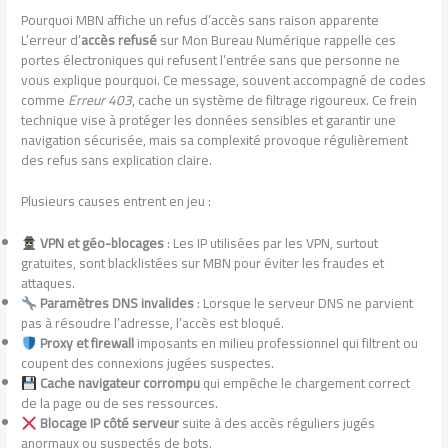
Pourquoi MBN affiche un refus d’accès sans raison apparente
L’erreur d’
accès refusé
sur Mon Bureau Numérique rappelle ces
portes électroniques qui refusent l’entrée sans que personne ne
vous explique pourquoi. Ce message, souvent accompagné de codes
comme
Erreur 403
, cache un système de filtrage rigoureux. Ce frein
technique vise à protéger les données sensibles et garantir une
navigation sécurisée, mais sa complexité provoque régulièrement
des refus sans explication claire.
Plusieurs causes entrent en jeu :
VPN et géo-blocages
: Les IP utilisées par les VPN, surtout
gratuites, sont blacklistées sur MBN pour éviter les fraudes et
attaques.
Paramètres DNS invalides
: Lorsque le serveur DNS ne parvient
pas à résoudre l’adresse, l’accès est bloqué.
Proxy et firewall
imposants en milieu professionnel qui filtrent ou
coupent des connexions jugées suspectes.
Cache navigateur corrompu
qui empêche le chargement correct
de la page ou de ses ressources.
Blocage IP côté serveur
suite à des accès réguliers jugés
anormaux ou suspectés de bots.