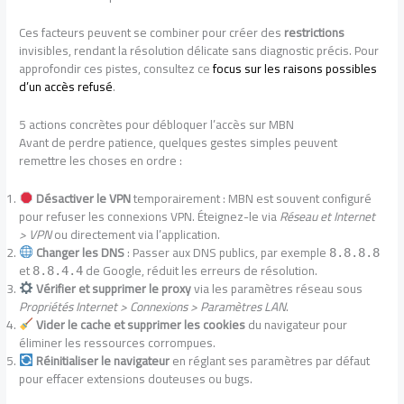
Ces facteurs peuvent se combiner pour créer des
restrictions
invisibles, rendant la résolution délicate sans diagnostic précis. Pour
approfondir ces pistes, consultez ce
focus sur les raisons possibles
d’un accès refusé
.
5 actions concrètes pour débloquer l’accès sur MBN
Avant de perdre patience, quelques gestes simples peuvent
remettre les choses en ordre :
Désactiver le VPN
temporairement : MBN est souvent configuré
pour refuser les connexions VPN. Éteignez-le via
Réseau et Internet
> VPN
ou directement via l’application.
Changer les DNS
: Passer aux DNS publics, par exemple
8.8.8.8
et
de Google, réduit les erreurs de résolution.
8.8.4.4
Vérifier et supprimer le proxy
via les paramètres réseau sous
Propriétés Internet > Connexions > Paramètres LAN
.
Vider le cache et supprimer les cookies
du navigateur pour
éliminer les ressources corrompues.
Réinitialiser le navigateur
en réglant ses paramètres par défaut
pour effacer extensions douteuses ou bugs.