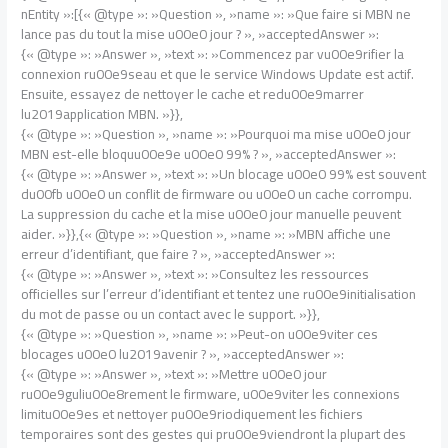
nEntity »:[{« @type »: »Question », »name »: »Que faire si MBN ne
lance pas du tout la mise u00e0 jour ? », »acceptedAnswer »:
{« @type »: »Answer », »text »: »Commencez par vu00e9rifier la
connexion ru00e9seau et que le service Windows Update est actif.
Ensuite, essayez de nettoyer le cache et redu00e9marrer
lu2019application MBN. »}},
{« @type »: »Question », »name »: »Pourquoi ma mise u00e0 jour
MBN est-elle bloquu00e9e u00e0 99% ? », »acceptedAnswer »:
{« @type »: »Answer », »text »: »Un blocage u00e0 99% est souvent
du00fb u00e0 un conflit de firmware ou u00e0 un cache corrompu.
La suppression du cache et la mise u00e0 jour manuelle peuvent
aider. »}},{« @type »: »Question », »name »: »MBN affiche une
erreur d’identifiant, que faire ? », »acceptedAnswer »:
{« @type »: »Answer », »text »: »Consultez les ressources
officielles sur l’erreur d’identifiant et tentez une ru00e9initialisation
du mot de passe ou un contact avec le support. »}},
{« @type »: »Question », »name »: »Peut-on u00e9viter ces
blocages u00e0 lu2019avenir ? », »acceptedAnswer »:
{« @type »: »Answer », »text »: »Mettre u00e0 jour
ru00e9guliu00e8rement le firmware, u00e9viter les connexions
limitu00e9es et nettoyer pu00e9riodiquement les fichiers
temporaires sont des gestes qui pru00e9viendront la plupart des