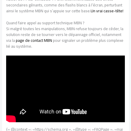
secondaires gênants, comme des flashs blancs à l’écran, perturbant
ainsi le système MBN qui s’appuie sur cette base.
Un vrai casse-tête!
Quand faire appel au support technique MBN ?
Si malgré toutes les manipulations, MBN refuse toujours de céder, la
solution reste de se tourner vers le dépannage officiel, notamment
via la
page de contact MBN
pour signaler un problème plus complexe
lié au système.
{« @context »: »https://schema.org », »@type »: »FAQPage », »mai