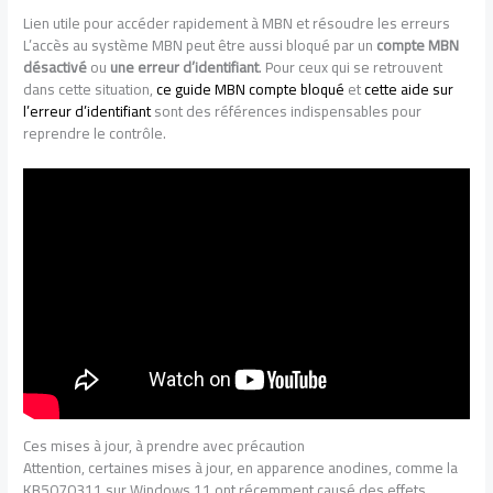
Lien utile pour accéder rapidement à MBN et résoudre les erreurs
L’accès au système MBN peut être aussi bloqué par un
compte MBN
désactivé
ou
une erreur d’identifiant
. Pour ceux qui se retrouvent
dans cette situation,
ce guide MBN compte bloqué
et
cette aide sur
l’erreur d’identifiant
sont des références indispensables pour
reprendre le contrôle.
Ces mises à jour, à prendre avec précaution
Attention, certaines mises à jour, en apparence anodines, comme la
KB5070311 sur Windows 11 ont récemment causé des effets