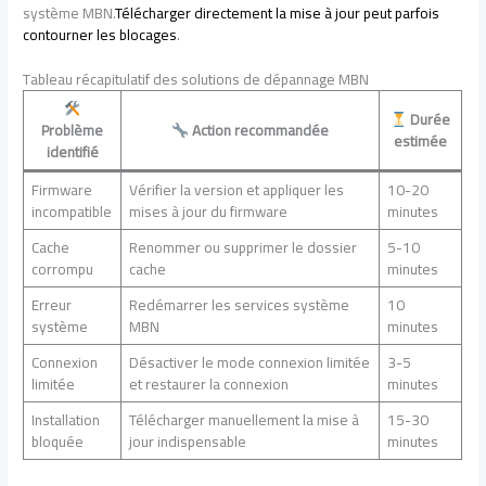
système MBN.
Télécharger directement la mise à jour peut parfois
contourner les blocages
.
Tableau récapitulatif des solutions de dépannage MBN
Durée
Problème
Action recommandée
estimée
identifié
Firmware
Vérifier la version et appliquer les
10-20
incompatible
mises à jour du firmware
minutes
Cache
Renommer ou supprimer le dossier
5-10
corrompu
cache
minutes
Erreur
Redémarrer les services système
10
système
MBN
minutes
Connexion
Désactiver le mode connexion limitée
3-5
limitée
et restaurer la connexion
minutes
Installation
Télécharger manuellement la mise à
15-30
bloquée
jour indispensable
minutes