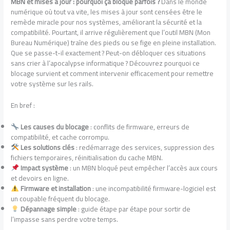
MBN et mises à jour : pourquoi ça bloque parfois ?
Dans le monde
numérique où tout va vite, les mises à jour sont censées être le
remède miracle pour nos systèmes, améliorant la sécurité et la
compatibilité. Pourtant, il arrive régulièrement que l’outil MBN (Mon
Bureau Numérique) traîne des pieds ou se fige en pleine installation.
Que se passe-t-il exactement ? Peut-on débloquer ces situations
sans crier à l’apocalypse informatique ? Découvrez pourquoi ce
blocage survient et comment intervenir efficacement pour remettre
votre système sur les rails.
En bref :
Les causes du blocage
: conflits de firmware, erreurs de
compatibilité, et cache corrompu.
Les solutions clés
: redémarrage des services, suppression des
fichiers temporaires, réinitialisation du cache MBN.
Impact système
: un MBN bloqué peut empêcher l’accès aux cours
et devoirs en ligne.
Firmware et installation
: une incompatibilité firmware-logiciel est
un coupable fréquent du blocage.
Dépannage simple
: guide étape par étape pour sortir de
l’impasse sans perdre votre temps.