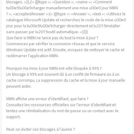
blocages. »}},{« @type »: »Question », »name »: »Comment
tu00e9lu00e9charger manuellement une mise u00e0 jour MBN
? », »acceptedAnswer »:{« @type »: »Answer », »text »: »Utilisez le
catalogue Microsoft Update et recherchez le code de la mise u00e0
jour pour la tu00e9lu00e9charger directement et lu2019installer
sans passer par lu2019outil automatique. »}}]}
Que faire si MBN ne lance pas du tout la mise à jour ?
Commencez par vérifier la connexion réseau et que le service
Windows Update est actif. Ensuite, essayez de nettoyer le cache et
redémarrer l’application MBN.
Pourquoi ma mise à jour MBN est-elle bloquée à 99% ?
Un blocage à 99% est souvent dû à un conflit de firmware ou à un
cache corrompu. La suppression du cache et la mise à jour manuelle
peuvent aider.
MBN affiche une erreur d’identifiant, que faire ?
Consultez les ressources officielles sur l’erreur d’identifiant et
tentez une réinitialisation du mot de passe ou un contact avec le
support.
Peut-on éviter ces blocages à l’avenir ?