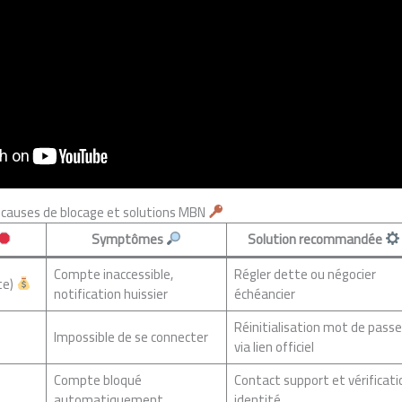
 causes de blocage et solutions MBN
Symptômes
Solution recommandée
Compte inaccessible,
Régler dette ou négocier
te)
notification huissier
échéancier
Réinitialisation mot de passe
Impossible de se connecter
via lien officiel
Compte bloqué
Contact support et vérificati
automatiquement
identité