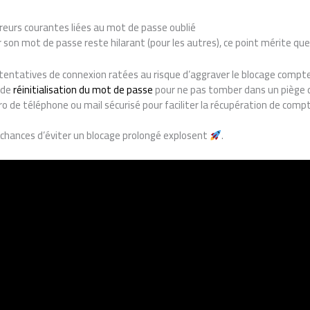
reurs courantes liées au mot de passe oublié
r son mot de passe reste hilarant (pour les autres), ce point mérite que
 tentatives de connexion ratées au risque d’aggraver le blocage compte
l de
réinitialisation du mot de passe
pour ne pas tomber dans un piège d
 de téléphone ou mail sécurisé pour faciliter la récupération de comp
 chances d’éviter un blocage prolongé explosent
.