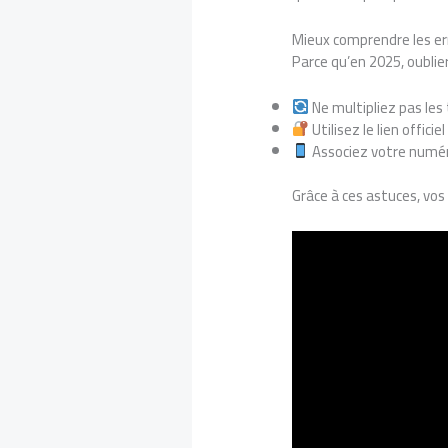
Mieux comprendre les er
Parce qu’en 2025, oublie
Ne multipliez pas les
Utilisez le lien officie
Associez votre numéro
Grâce à ces astuces, vos