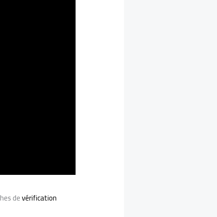
rches de
vérification