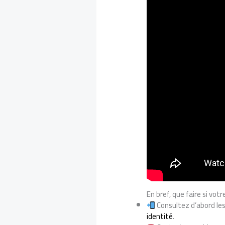
En bref, que faire si vo
Consultez d’abord les
identité
.