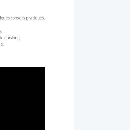
lques conseils pratiques.
.
e phishing.
te.