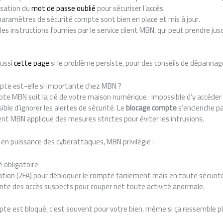
lisation du
mot de passe oublié
pour sécuriser l’accès.
 paramètres de sécurité compte sont bien en place et mis à jour.
es instructions fournies par le service client MBN, qui peut prendre jusq
aussi
cette page
si le problème persiste, pour des conseils de dépanna
mpte est-elle si importante chez MBN ?
te MBN soit la clé de votre maison numérique : impossible d’y accéder
ble d’ignorer les alertes de sécurité. Le
blocage compte
s’enclenche pa
ient MBN applique des mesures strictes pour éviter les intrusions.
en puissance des cyberattaques, MBN privilégie :
é obligatoire.
ation (2FA) pour débloquer le compte facilement mais en toute sécurit
ante des accès suspects pour couper net toute activité anormale.
e est bloqué, c’est souvent pour votre bien, même si ça ressemble pl