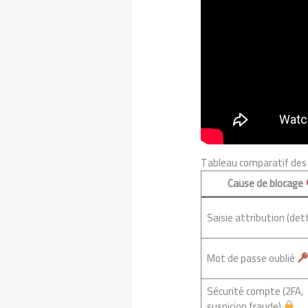
Tableau comparatif des
Cause de blocage
Saisie attribution (det
Mot de passe oublié
Sécurité compte (2FA,
suspicion fraude)