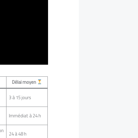
Délai moyen
3 à 15 jours
Immédiat à 24 h
on
24 à 48 h