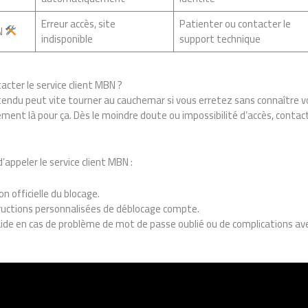
Erreur accès, site
Patienter ou contacter le
N
indisponible
support technique
ter le service client MBN ?
endu peut vite tourner au cauchemar si vous erretez sans connaître v
ment là pour ça. Dès le moindre doute ou impossibilité d’accès, contac
d’appeler le service client MBN :
on officielle du blocage.
tructions personnalisées de déblocage compte.
e en cas de problème de mot de passe oublié ou de complications avec