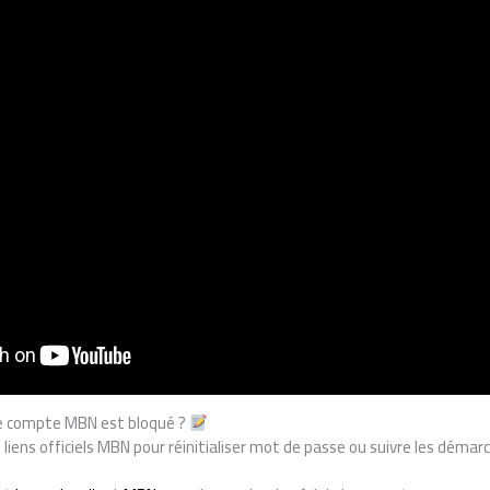
tre compte MBN est bloqué ?
 liens officiels MBN pour réinitialiser mot de passe ou suivre les déma