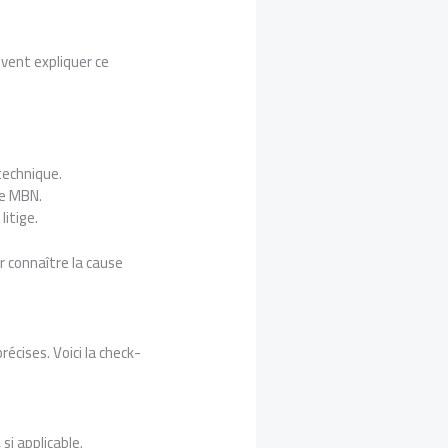
vent expliquer ce
technique.
ue MBN.
litige.
 connaître la cause
cises. Voici la check-
, si applicable.