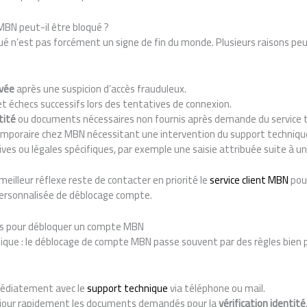
BN peut-il être bloqué ?
 n’est pas forcément un signe de fin du monde. Plusieurs raisons peu
ivée
après une suspicion d’accès frauduleux.
t échecs successifs lors des tentatives de connexion.
tité
ou documents nécessaires non fournis après demande du service 
emporaire chez MBN nécessitant une intervention du support techniq
es ou légales spécifiques, par exemple une saisie attribuée suite à un 
meilleur réflexe reste de contacter en priorité le
service client MBN
pour
personnalisée de déblocage compte.
es pour débloquer un compte MBN
ue : le déblocage de compte MBN passe souvent par des règles bien pré
édiatement avec le
support technique
via téléphone ou mail.
jour rapidement les documents demandés pour la
vérification identité