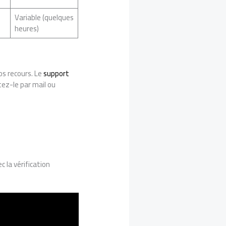
Variable (quelques
heures)
os recours. Le
support
tez-le par mail ou
 la vérification