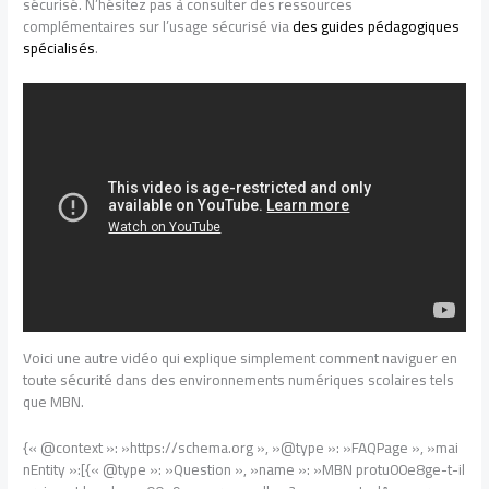
sécurisé. N’hésitez pas à consulter des ressources
complémentaires sur l’usage sécurisé via
des guides pédagogiques
spécialisés
.
Voici une autre vidéo qui explique simplement comment naviguer en
toute sécurité dans des environnements numériques scolaires tels
que MBN.
{« @context »: »https://schema.org », »@type »: »FAQPage », »mai
nEntity »:[{« @type »: »Question », »name »: »MBN protu00e8ge-t-il