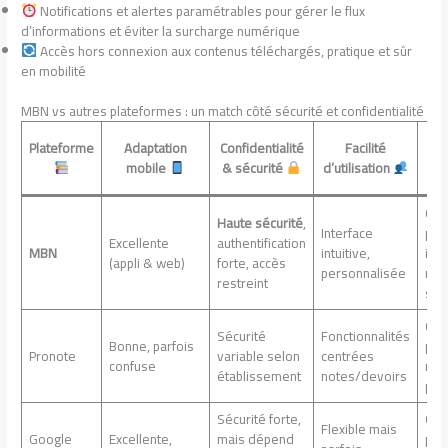
Notifications et alertes paramétrables pour gérer le flux
d’informations et éviter la surcharge numérique
Accès hors connexion aux contenus téléchargés, pratique et sûr
en mobilité
MBN vs autres plateformes : un match côté sécurité et confidentialité
Ges
Plateforme
Adaptation
Confidentialité
Facilité
c
mobile
& sécurité
d’utilisation
par
Con
Haute sécurité
,
Interface
par
Excellente
authentification
MBN
intuitive,
inté
(appli & web)
forte, accès
personnalisée
mes
restreint
séc
Con
Sécurité
Fonctionnalités
Bonne, parfois
par
Pronote
variable selon
centrées
confuse
moi
établissement
notes/devoirs
pou
Sécurité forte,
Con
Flexible mais
Google
Excellente,
mais dépend
par