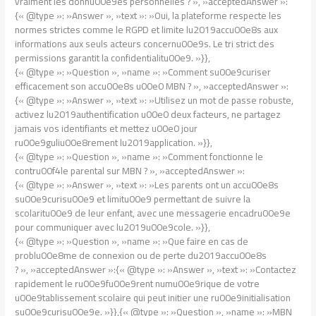
vraiment les donnu00e9es personnelles ? », »acceptedAnswer »:
{« @type »: »Answer », »text »: »Oui, la plateforme respecte les
normes strictes comme le RGPD et limite lu2019accu00e8s aux
informations aux seuls acteurs concernu00e9s. Le tri strict des
permissions garantit la confidentialitu00e9. »}},
{« @type »: »Question », »name »: »Comment su00e9curiser
efficacement son accu00e8s u00e0 MBN ? », »acceptedAnswer »:
{« @type »: »Answer », »text »: »Utilisez un mot de passe robuste,
activez lu2019authentification u00e0 deux facteurs, ne partagez
jamais vos identifiants et mettez u00e0 jour
ru00e9guliu00e8rement lu2019application. »}},
{« @type »: »Question », »name »: »Comment fonctionne le
contru00f4le parental sur MBN ? », »acceptedAnswer »:
{« @type »: »Answer », »text »: »Les parents ont un accu00e8s
su00e9curisu00e9 et limitu00e9 permettant de suivre la
scolaritu00e9 de leur enfant, avec une messagerie encadru00e9e
pour communiquer avec lu2019u00e9cole. »}},
{« @type »: »Question », »name »: »Que faire en cas de
problu00e8me de connexion ou de perte du2019accu00e8s
? », »acceptedAnswer »:{« @type »: »Answer », »text »: »Contactez
rapidement le ru00e9fu00e9rent numu00e9rique de votre
u00e9tablissement scolaire qui peut initier une ru00e9initialisation
su00e9curisu00e9e. »}},{« @type »: »Question », »name »: »MBN